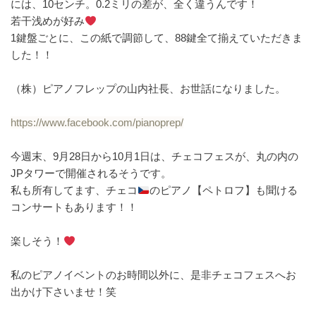
には、10センチ。0.2ミリの差が、全く違うん
です！
若干浅めが好み
1鍵盤ごとに、この紙で調節して、88鍵全て揃えていた
だきま
した！！
（株）ピアノフレップの山内社長、お世話になりました。
https://www.facebook.com/pianoprep/
今週末、9月28日から10月1日は、チェコフェスが、丸の内の
JPタワーで開催されるそうです。
私も所有してます、チェコ
のピアノ【ペトロフ】も聞ける
コンサートもあります！！
楽しそう！
私のピアノイベントのお時間以外に、是非チェコフェスへお
出かけ下さいませ！笑