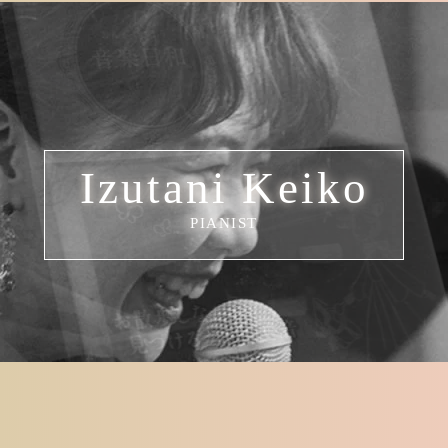
Izutani Keiko
PIANIST