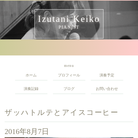
Izutani Keiko
PIANIST
menu
ホーム
プロフィール
演奏予定
演奏記録
ブログ
お問い合わせ
ザッハトルテとアイスコーヒー
2016年8月7日