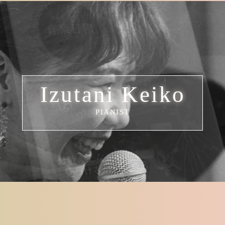
Izutani Keiko
PIANIST