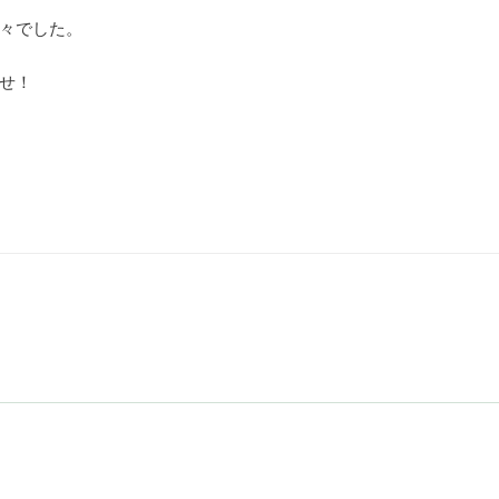
々でした。
せ！