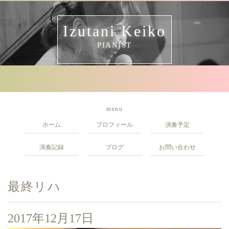
Izutani Keiko
PIANIST
menu
ホーム
プロフィール
演奏予定
演奏記録
ブログ
お問い合わせ
最終リハ
2017年12月17日