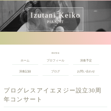
Izutani Keiko
PIANIST
menu
ホーム
プロフィール
演奏予定
演奏記録
ブログ
お問い合わせ
プログレスアイエヌジー設立30周
年コンサート