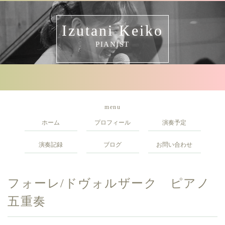
Izutani Keiko
PIANIST
menu
ホーム
プロフィール
演奏予定
演奏記録
ブログ
お問い合わせ
フォーレ/ドヴォルザーク ピアノ
五重奏