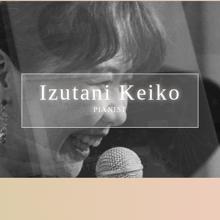
Izutani Keiko
PIANIST