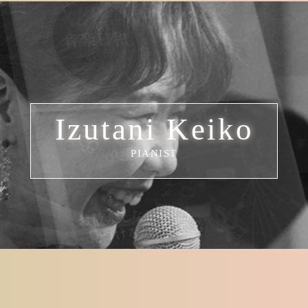
Izutani Keiko
PIANIST