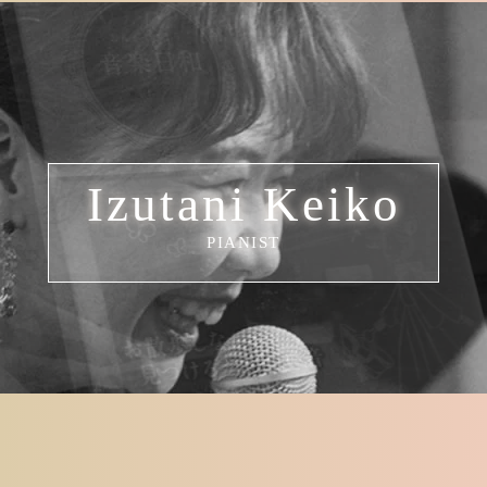
Izutani Keiko
PIANIST