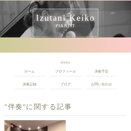
Izutani Keiko
PIANIST
menu
ホーム
プロフィール
演奏予定
演奏記録
ブログ
お問い合わせ
"伴奏"に関する記事