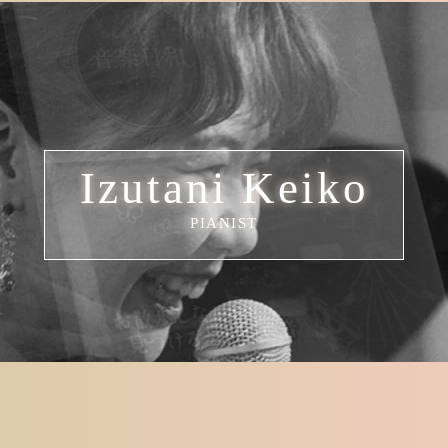
Izutani Keiko
PIANIST