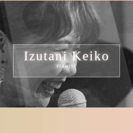
Izutani Keiko
PIANIST